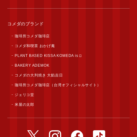
コメダのブランド
珈琲所コメダ珈琲店
コメダ和喫茶 おかげ庵
PLANT BASED KISSA KOMEDA is □
BAKERY ADEMOK
コメダの大判焼き 大餡吉日
珈琲所コメダ珈琲店（台湾オフィシャルサイト）
ジェリコ堂
米屋の太郎
公式Twitterアカウント
公式Instagramアカウント
公式Facebookアカウ
公式TikTok