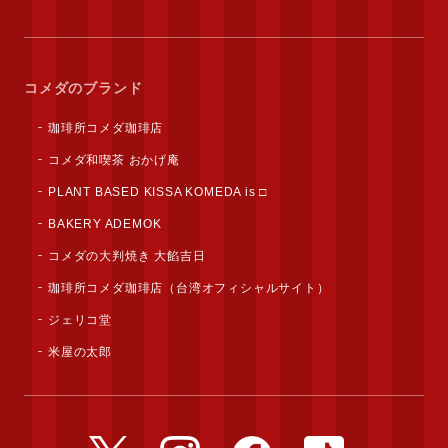
コメダのブランド
珈琲所コメダ珈琲店
コメダ和喫茶 おかげ庵
PLANT BASED KISSA KOMEDA is □
BAKERY ADEMOK
コメダの大判焼き 大餡吉日
珈琲所コメダ珈琲店（台湾オフィシャルサイト）
ジェリコ堂
米屋の太郎
公式Twitterアカウント
公式Instagramアカウント
公式Facebookアカウ
公式TikTok