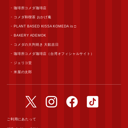
珈琲所コメダ珈琲店
コメダ和喫茶 おかげ庵
PLANT BASED KISSA KOMEDA is □
BAKERY ADEMOK
コメダの大判焼き 大餡吉日
珈琲所コメダ珈琲店（台湾オフィシャルサイト）
ジェリコ堂
米屋の太郎
公式Twitterアカウント
公式Instagramアカウント
公式Facebookアカウ
公式TikTok
ご利用にあたって