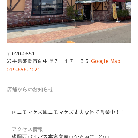
〒020-0851
岩手県盛岡市向中野７ー１７ー５５
Google Map
019-656-7021
店舗からのお知らせ
雨ニモマケズ風ニモマケズ丈夫な体で営業中！！
アクセス情報
盛岡西バイパス本宮交差点から南に1.2km