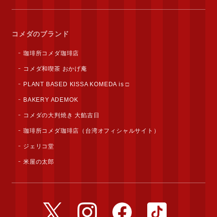
コメダのブランド
珈琲所コメダ珈琲店
コメダ和喫茶 おかげ庵
PLANT BASED KISSA KOMEDA is □
BAKERY ADEMOK
コメダの大判焼き 大餡吉日
珈琲所コメダ珈琲店（台湾オフィシャルサイト）
ジェリコ堂
米屋の太郎
公式Twitterアカウント
公式Instagramアカウント
公式Facebookアカウ
公式TikTok